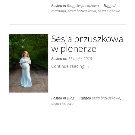
Słupsk”
Posted in
Blog
,
Sesja ciążowa
Tagged
mamaija
,
sesja brzuszkowa
,
sesja ciążowa
Sesja brzuszkowa
w plenerze
Posted on
17 maja, 2018
„Sesja
Continue reading
→
brzuszkowa
w
plenerze”
Posted in
Blog
Tagged
sesja brzuszkowa
,
sesja ciążowa