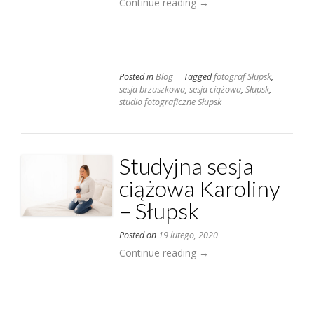
„Sesja
Continue reading
→
ciążowa
Karoliny”
Posted in
Blog
Tagged
fotograf Słupsk
,
sesja brzuszkowa
,
sesja ciążowa
,
Słupsk
,
studio fotograficzne Słupsk
Studyjna sesja
ciążowa Karoliny
– Słupsk
Posted on
19 lutego, 2020
„Studyjna
Continue reading
→
sesja
ciążowa
Karoliny
–