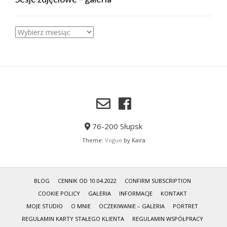
Sesje
zdjęciowe
–
galeria
76-200 Słupsk
Theme:
Vogue
by Kaira
BLOG
CENNIK OD 10.04.2022
CONFIRM SUBSCRIPTION
COOKIE POLICY
GALERIA
INFORMACJE
KONTAKT
MOJE STUDIO
O MNIE
OCZEKIWANIE – GALERIA
PORTRET
REGULAMIN KARTY STAŁEGO KLIENTA
REGULAMIN WSPÓŁPRACY