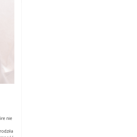
óre nie
rodziła