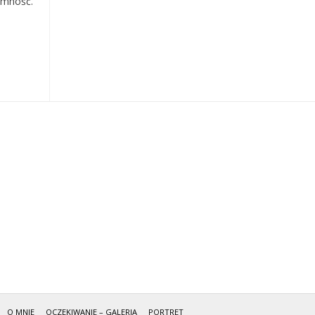
emność.
O MNIE
OCZEKIWANIE – GALERIA
PORTRET