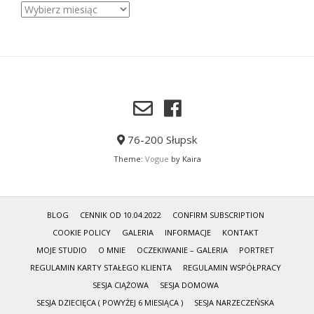
Sesje
zdjęciowe
–
galeria
76-200 Słupsk
Theme:
Vogue
by Kaira
BLOG
CENNIK OD 10.04.2022
CONFIRM SUBSCRIPTION
COOKIE POLICY
GALERIA
INFORMACJE
KONTAKT
MOJE STUDIO
O MNIE
OCZEKIWANIE – GALERIA
PORTRET
REGULAMIN KARTY STAŁEGO KLIENTA
REGULAMIN WSPÓŁPRACY
SESJA CIĄŻOWA
SESJA DOMOWA
SESJA DZIECIĘCA ( POWYŻEJ 6 MIESIĄCA )
SESJA NARZECZEŃSKA