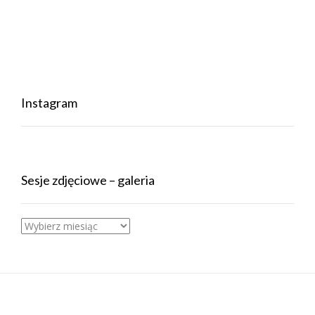
Instagram
Sesje zdjęciowe – galeria
Sesje
zdjęciowe
–
galeria