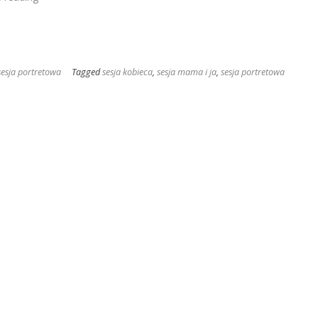
sesja
studyjna
–
Mama
i
sesja portretowa
Tagged
sesja kobieca
,
sesja mama i ja
,
sesja portretowa
Ja”