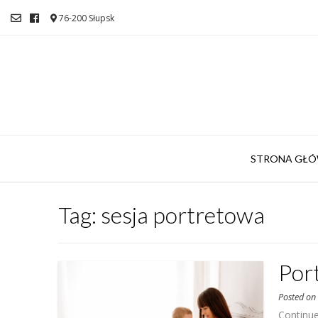
76-200 Słupsk
STRONA GŁ
Tag:
sesja portretowa
Por
Posted o
Continu