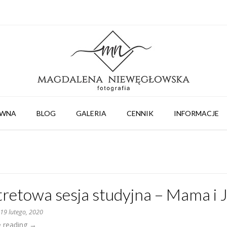
ÓWNA
BLOG
GALERIA
CENNIK
INFORMACJE
tretowa sesja studyjna – Mama i 
n
19 lutego, 2020
„Portretowa
e reading
→