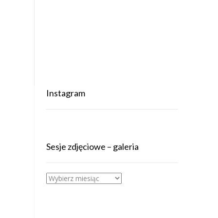
Instagram
Sesje zdjęciowe – galeria
Sesje
zdjęciowe
–
galeria